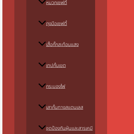
หมวกเซฟตี้
ถุงมือเซฟตี้
เสื้อกั๊กสะท้อนแสง
เทปกั้นเขต
กระบองไฟ
เสากั้นทางสแตนเลส
ชุดป้องกันฝุ่นและสารเคมี