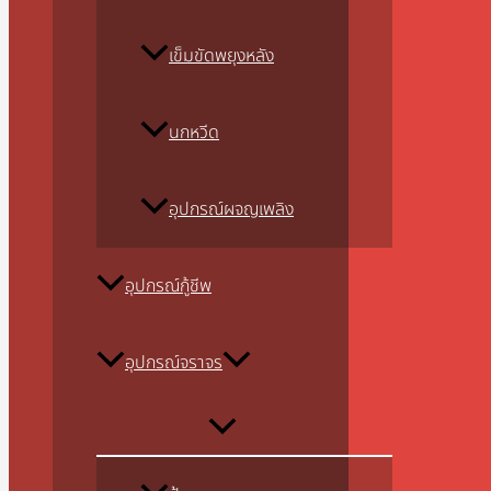
เข็มขัดพยุงหลัง
นกหวีด
อุปกรณ์ผจญเพลิง
อุปกรณ์กู้ชีพ
อุปกรณ์จราจร