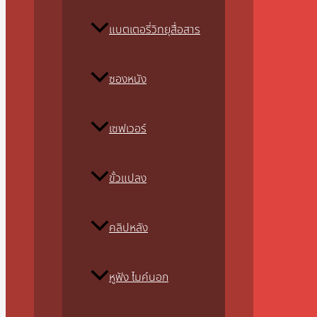
แบตเตอรี่วิทยุสื่อสาร
ซองหนัง
เซฟเวอร์
ขั้วแปลง
คลิปหลัง
หูฟัง ไมค์นอก