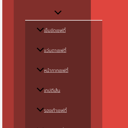
เข็มขัดเซฟตี้
แว่นตาเซฟตี้
หน้ากากเซฟตี้
เทปตีเส้น
รองเท้าเซฟตี้