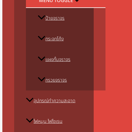
MENU TOGGLE
ป้ายจราจร
กระจกโค้ง
แผงกั้นจราจร
กรวยจราจร
อุปกรณ์ทำความสะอาด
ไฟหมุน ไฟไซเรน