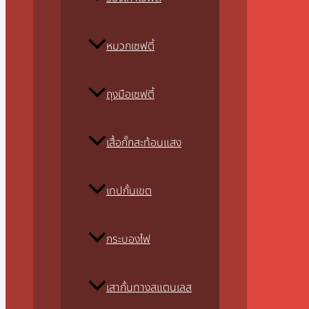
หมวกเซฟตี้
ถุงมือเซฟตี้
เสื้อกั๊กสะท้อนแสง
เทปกั้นเขต
กระบองไฟ
เสากั้นทางสแตนเลส