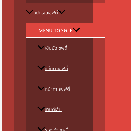
อุปกรณ์เซฟตี้
MENU TOGGLE
เข็มขัดเซฟตี้
แว่นตาเซฟตี้
หน้ากากเซฟตี้
เทปตีเส้น
รองเท้าเซฟตี้