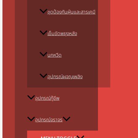
ชุดป้องกันฝุ่นและสารเคมี
เข็มขัดพยุงหลัง
นกหวีด
อุปกรณ์ผจญเพลิง
อุปกรณ์กู้ชีพ
อุปกรณ์จราจร