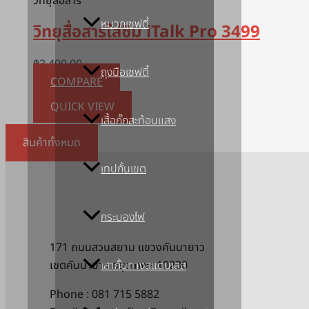
วิทยุสื่อสาร
หมวกเซฟตี้
วิทยุสื่อสารใส่ซิม iTalk Pro 3499
฿
3,490.00
ถุงมือเซฟตี้
COMPARE
QUICK VIEW
เสื้อกั๊กสะท้อนแสง
สินค้าทั้งหมด
เทปกั้นเขต
กระบองไฟ
171 ถนนสวนสยาม แขวงคันนายาว
เขตคันนายาว กรุงเทพฯ 10230
เสากั้นทางสแตนเลส
Phone : 081 715 5882