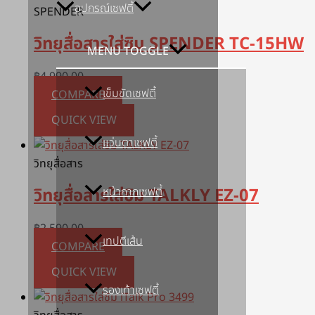
อุปกรณ์เซฟตี้
SPENDER
วิทยุสื่อสารใส่ซิม SPENDER TC-15HW
MENU TOGGLE
฿
4,990.00
เข็มขัดเซฟตี้
COMPARE
QUICK VIEW
แว่นตาเซฟตี้
วิทยุสื่อสาร
วิทยุสื่อสารใส่ซิม TALKLY EZ-07
หน้ากากเซฟตี้
฿
2,590.00
เทปตีเส้น
COMPARE
QUICK VIEW
รองเท้าเซฟตี้