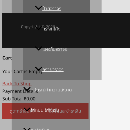
ป้ายจราจร
Copyright © 2026
กระจกโค้ง
แผงกั้นจราจร
Cart
กรวยจราจร
Your Cart is Empty
Back To Shop
อุปกรณ์ทำความสะอาด
Payment Details
Sub Total
฿
0.00
ไฟหมุน ไฟไซเรน
ดูตะกร้าสินค้า
สั่งซื้อและชำระเงิน