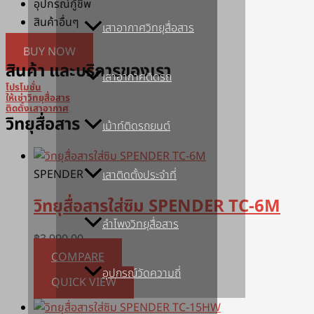
อุปกรณ์กู้ชีพ
สินค้าอื่นๆ
เสาอากาศวิทยุสื่อสาร
BUY NOW
สินค้า และบริการของเรา
เสาอากาศติดรถ
โปรโมชั่น
ให้เช่าวิทยุสื่อสาร
ติดตั้งเสาอากาศ
วิทยุสื่อสาร
เม้าท์ติดรถยนต์
SPENDER
เสาติดตั้งประจำที่
วิทยุสื่อสารใส่ซิม SPENDER TC-6M
ลำโพงวิทยุสื่อสาร
฿
3,990.00
COMPARE
อุปกรณ์วัดความถี่
QUICK VIEW