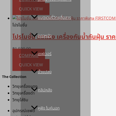
QUICK VIEW
แบตเตอรี่วิทยุสื่อสาร
โปรโมชั่น
โปรโมชั่น ลดแรง เครื่องกันน้ำกันฝุ่น
ซองหนัง
฿
1,590.00
เซฟเวอร์
COMPARE
QUICK VIEW
ขั้วแปลง
The Collection
วิทยุเครื่องแดง
คลิปหลัง
วิทยุเครื่องดำ
วิทยุใส่ซิม
หูฟัง ไมค์นอก
อุปกรณ์เซฟตี้