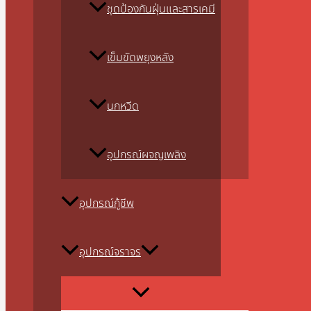
ชุดป้องกันฝุ่นและสารเคมี
เข็มขัดพยุงหลัง
นกหวีด
อุปกรณ์ผจญเพลิง
อุปกรณ์กู้ชีพ
อุปกรณ์จราจร