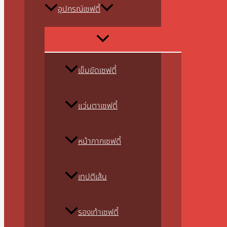
อุปกรณ์เซฟตี้
เข็มขัดเซฟตี้
แว่นตาเซฟตี้
หน้ากากเซฟตี้
เทปตีเส้น
รองเท้าเซฟตี้