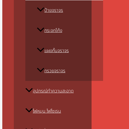
ป้ายจราจร
กระจกโค้ง
แผงกั้นจราจร
กรวยจราจร
อุปกรณ์ทำความสะอาด
ไฟหมุน ไฟไซเรน