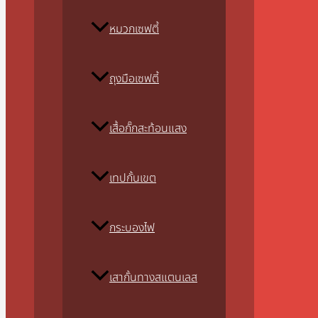
หมวกเซฟตี้
ถุงมือเซฟตี้
เสื้อกั๊กสะท้อนแสง
เทปกั้นเขต
กระบองไฟ
เสากั้นทางสแตนเลส