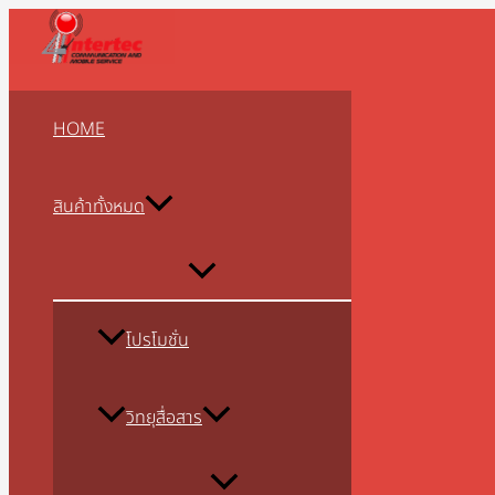
MENU
MENU
MENU
MENU
MENU
MENU
MENU
MENU
MENU
Skip
Type
Name*
Email*
Website
TOGGLE
TOGGLE
TOGGLE
TOGGLE
TOGGLE
TOGGLE
TOGGLE
TOGGLE
TOGGLE
to
here..
content
HOME
สินค้าทั้งหมด
โปรโมชั่น
วิทยุสื่อสาร