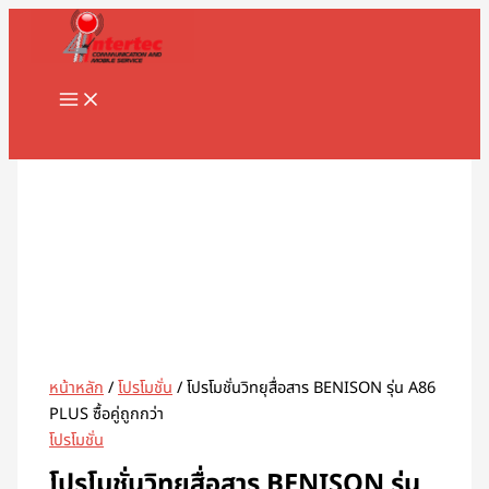
MAIN
Skip
จำนวน
MENU
to
โปร
content
โม
ชั่
นวิท
Search
ยุ
สื่อสาร
BENISON
รุ่น
A86
PLUS
ซื้อ
คู่
ถูก
กว่า
หน้าหลัก
/
โปรโมชั่น
/ โปรโมชั่นวิทยุสื่อสาร BENISON รุ่น A86
ชิ้น
PLUS ซื้อคู่ถูกกว่า
โปรโมชั่น
โปรโมชั่นวิทยุสื่อสาร BENISON รุ่น