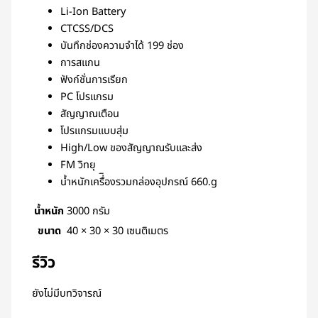
Li-Ion Battery
CTCSS/DCS
บันทึกช่องความจำได้ 199 ช่อง
การสแกน
ฟังก์ชั่นการเรียก
PC โปรแกรม
สัญญาณเตือน
โปรแกรมแบบสุ่ม
High/Low ของสัญญาณรับและส่ง
FM วิทยุ
น้ำหนักเครื่ิองรวมกล่องอุปกรณ์ 660.g
น้ำหนัก
3000 กรัม
ขนาด
40 × 30 × 30 เซนติเมตร
รีวิว
ยังไม่มีบทวิจารณ์