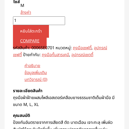
ไซส์
M
ล้างค่า
หยิบใส่ตะกร้า
COMPARE
รหัสสินค้า:
0006SE0701
หมวดหมู่:
ถุงมือเซฟตี้
,
อุปกรณ์
เซฟตี้
ป้ายกำกับ:
ถุงมือกั้นสารเคมี
,
อุปกรณ์เซตตี้
คำอธิบาย
ข้อมูลเพิ่มเติม
บทวิจารณ์ (0)
รายละเอียดสินค้า
ถุงมือผ้าฝ้ายผสมโพลีเอสเตอร์เคลือบยางธรรมชาติเต็มฝ่ามือ มี
ขนาด M, L, XL
คุณสมบัติ
ป้องกันอันตรายจากการเสียดสี ตัด บาดเฉือน เจาะทะลุ เพิ่มผิว