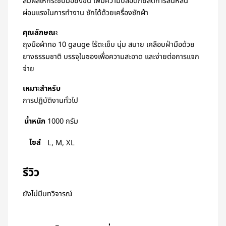
สัมผัสให้กระชับมือยิ่งขึ้น เพิ่มความปลอดภัยลดการลื่นหล่น
ผ่อนแรงในการทำงาน ซักได้ด้วยเครื่องซักผ้า
คุณลักษณะ
ถุงมือผ้าทอ 10 gauge ไร้ตะเข็บ นุ่ม สบาย เคลือบฝ่ามือด้วย
ยางธรรมชาติ บรรจุในซองเพื่อความสะอาด และง่ายต่อการแจก
จ่าย
เหมาะสำหรับ
การปฏิบัติงานทั่วไป
น้ำหนัก
1000 กรัม
ไซส์
L, M, XL
รีวิว
ยังไม่มีบทวิจารณ์