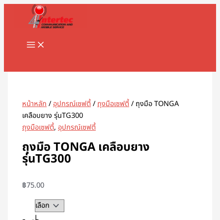
MAIN
Skip
จำนวน
MENU
to
ถุงมือ
content
TONGA
เคลือบ
ยาง
Search
รุ่นTG300
ชิ้น
หน้าหลัก
/
อุปกรณ์เซฟตี้
/
ถุงมือเซฟตี้
/ ถุงมือ TONGA
เคลือบยาง รุ่นTG300
ถุงมือเซฟตี้
,
อุปกรณ์เซฟตี้
ถุงมือ TONGA เคลือบยาง
รุ่นTG300
฿
75.00
L