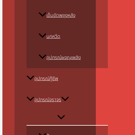
เข็มขัดพยุงหลัง
นกหวีด
อุปกรณ์ผจญเพลิง
อุปกรณ์กู้ชีพ
อุปกรณ์จราจร