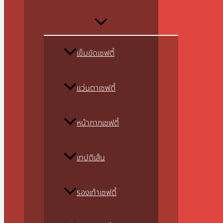
เข็มขัดเซฟตี้
แว่นตาเซฟตี้
หน้ากากเซฟตี้
เทปตีเส้น
รองเท้าเซฟตี้