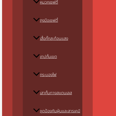
หมวกเซฟตี้
ถุงมือเซฟตี้
เสื้อกั๊กสะท้อนแสง
เทปกั้นเขต
กระบองไฟ
เสากั้นทางสแตนเลส
ชุดป้องกันฝุ่นและสารเคมี