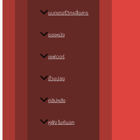
แบตเตอรี่วิทยุสื่อสาร
ซองหนัง
เซฟเวอร์
ขั้วแปลง
คลิปหลัง
หูฟัง ไมค์นอก