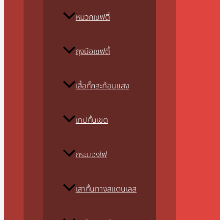
หมวกเซฟตี้
ถุงมือเซฟตี้
เสื้อกั๊กสะท้อนแสง
เทปกั้นเขต
กระบองไฟ
เสากั้นทางสแตนเลส