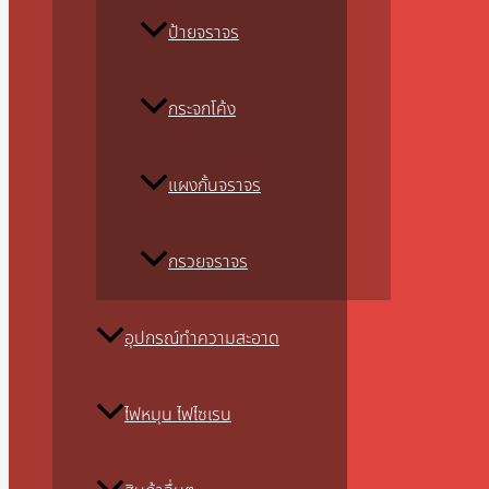
ป้ายจราจร
กระจกโค้ง
แผงกั้นจราจร
กรวยจราจร
อุปกรณ์ทำความสะอาด
ไฟหมุน ไฟไซเรน