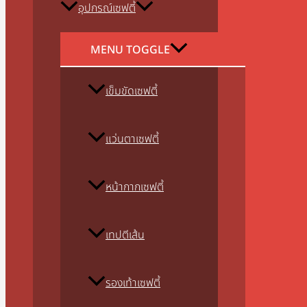
อุปกรณ์เซฟตี้
MENU TOGGLE
เข็มขัดเซฟตี้
แว่นตาเซฟตี้
หน้ากากเซฟตี้
เทปตีเส้น
รองเท้าเซฟตี้