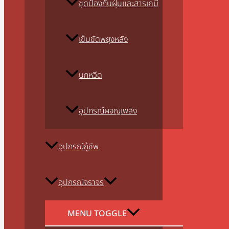
ชุดป้องกันฝุ่นและสารเคมี
เข็มขัดพยุงหลัง
นกหวีด
อุปกรณ์ผจญเพลิง
อุปกรณ์กู้ชีพ
อุปกรณ์จราจร
MENU TOGGLE