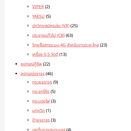
VIPER
2
YAESU
5
นักวิทยุสมัครเล่น (VR)
25
ประชาชนทั่วไป (CB)
63
วิทยุสื่อสารระบบ 4G สำหรับงานระยะไกล
23
เครื่อง 0.5 วัตต์
13
อุปกรณ์กู้ชีพ
22
อุปกรณ์จราจร
46
กรวยจราจร
9
กระจกโค้ง
5
กระบองไฟ
3
นกหวีด
1
ป้ายจราจร
3
เสากั้นทางสแตนเลส
4