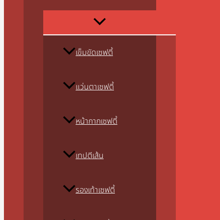
เข็มขัดเซฟตี้
แว่นตาเซฟตี้
หน้ากากเซฟตี้
เทปตีเส้น
รองเท้าเซฟตี้