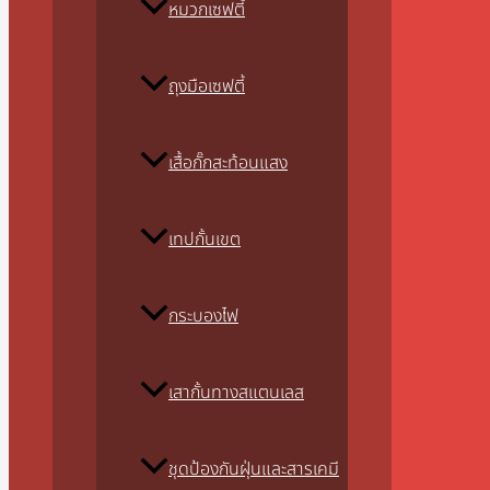
หมวกเซฟตี้
ถุงมือเซฟตี้
เสื้อกั๊กสะท้อนแสง
เทปกั้นเขต
กระบองไฟ
เสากั้นทางสแตนเลส
ชุดป้องกันฝุ่นและสารเคมี