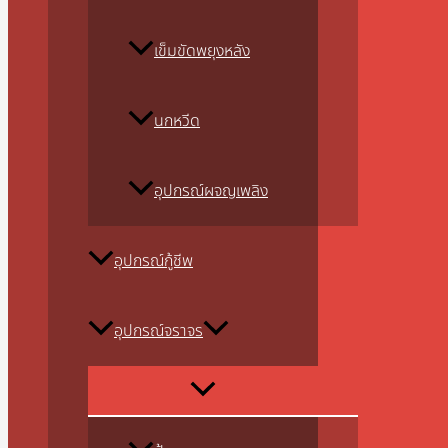
เข็มขัดพยุงหลัง
นกหวีด
อุปกรณ์ผจญเพลิง
อุปกรณ์กู้ชีพ
อุปกรณ์จราจร