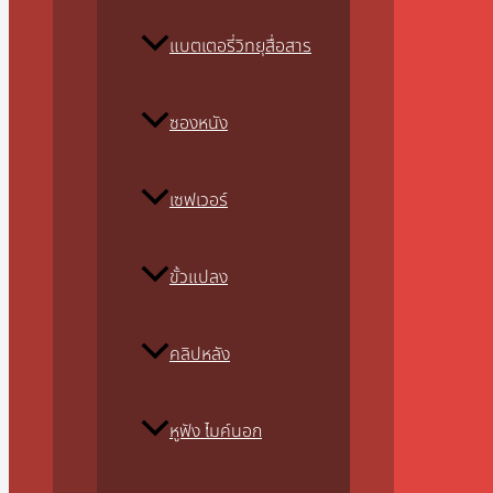
แบตเตอรี่วิทยุสื่อสาร
ซองหนัง
เซฟเวอร์
ขั้วแปลง
คลิปหลัง
หูฟัง ไมค์นอก