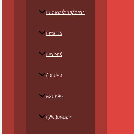
แบตเตอรี่วิทยุสื่อสาร
ซองหนัง
เซฟเวอร์
ขั้วแปลง
คลิปหลัง
หูฟัง ไมค์นอก