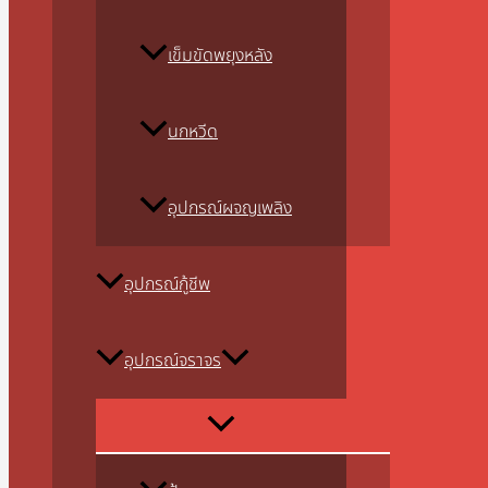
เข็มขัดพยุงหลัง
นกหวีด
อุปกรณ์ผจญเพลิง
อุปกรณ์กู้ชีพ
อุปกรณ์จราจร