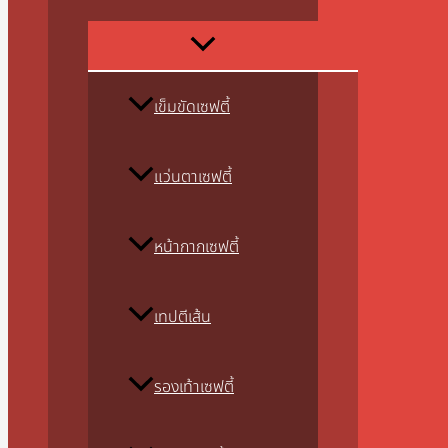
เข็มขัดเซฟตี้
แว่นตาเซฟตี้
หน้ากากเซฟตี้
เทปตีเส้น
รองเท้าเซฟตี้