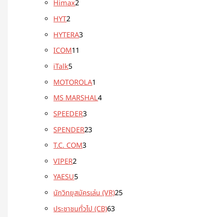
Himax
2
HYT
2
HYTERA
3
ICOM
11
iTalk
5
MOTOROLA
1
MS MARSHAL
4
SPEEDER
3
SPENDER
23
T.C. COM
3
VIPER
2
YAESU
5
นักวิทยุสมัครเล่น (VR)
25
ประชาชนทั่วไป (CB)
63