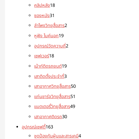
คลิปหลัง
18
ซองหนัง
31
ลำโพงวิทยุสื่อสาร
2
หูฟัง ไมค์นอก
19
อุปกรณ์วัดความถี่
2
เซฟเวอร์
18
เม้าท์ติดรถยนต์
19
เสาติดตั้งประจำที่
3
เสาอากาศวิทยุสื่อสาร
50
แท่นชาร์จวิทยุสื่อสาร
51
แบตเตอรี่วิทยุสื่อสาร
49
เสาอากาศติดรถ
30
อุปกรณ์เซฟตี้
163
ชุดป้องกันฝุ่นและสารเคมี
4