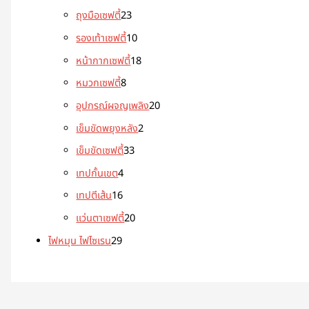
ถุงมือเซฟตี้
23
รองเท้าเซฟตี้
10
หน้ากากเซฟตี้
18
หมวกเซฟตี้
8
อุปกรณ์ผจญเพลิง
20
เข็มขัดพยุงหลัง
2
เข็มขัดเซฟตี้
33
เทปกั้นเขต
4
เทปตีเส้น
16
แว่นตาเซฟตี้
20
ไฟหมุน ไฟไซเรน
29