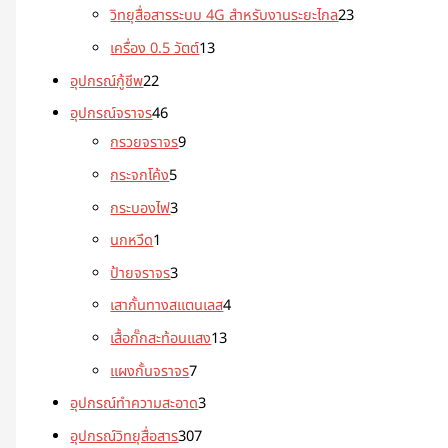
วิทยุสื่อสารระบบ 4G สำหรับงานระยะไกล
23
เครื่อง 0.5 วัตต์
13
อุปกรณ์กู้ชีพ
22
อุปกรณ์จราจร
46
กรวยจราจร
9
กระจกโค้ง
5
กระบองไฟ
3
นกหวีด
1
ป้ายจราจร
3
เสากั้นทางสแตนเลส
4
เสื้อกั๊กสะท้อนแสง
13
แผงกั้นจราจร
7
อุปกรณ์ทำความสะอาด
3
อุปกรณ์วิทยุสื่อสาร
307