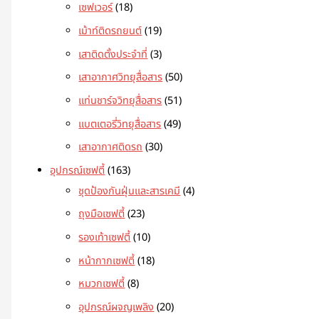
เซฟเวอร์
18
เม้าท์ติดรถยนต์
19
เสาติดตั้งประจำที่
3
เสาอากาศวิทยุสื่อสาร
50
แท่นชาร์จวิทยุสื่อสาร
51
แบตเตอรี่วิทยุสื่อสาร
49
เสาอากาศติดรถ
30
อุปกรณ์เซฟตี้
163
ชุดป้องกันฝุ่นและสารเคมี
4
ถุงมือเซฟตี้
23
รองเท้าเซฟตี้
10
หน้ากากเซฟตี้
18
หมวกเซฟตี้
8
อุปกรณ์ผจญเพลิง
20