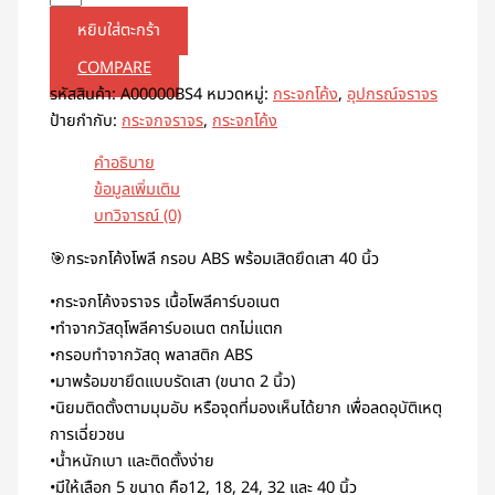
หยิบใส่ตะกร้า
COMPARE
รหัสสินค้า:
A00000BS4
หมวดหมู่:
กระจกโค้ง
,
อุปกรณ์จราจร
ป้ายกำกับ:
กระจกจราจร
,
กระจกโค้ง
คำอธิบาย
ข้อมูลเพิ่มเติม
บทวิจารณ์ (0)
🎯กระจกโค้งโพลี กรอบ ABS พร้อมเสิดยึดเสา 40 นิ้ว
•กระจกโค้งจราจร เนื้อโพลีคาร์บอเนต
•ทำจากวัสดุโพลีคาร์บอเนต ตกไม่แตก
•กรอบทำจากวัสดุ พลาสติก ABS
•มาพร้อมขายึดแบบรัดเสา (ขนาด 2 นิ้ว)
•นิยมติดตั้งตามมุมอับ หรือจุดที่มองเห็นได้ยาก เพื่อลดอุบัติเหตุ
การเฉี่ยวชน
•น้ำหนักเบา และติดตั้งง่าย
•มีให้เลือก 5 ขนาด คือ12, 18, 24, 32 และ 40 นิ้ว