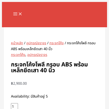
MAIN
Skip
จำนวน
MENU
to
กระจก
content
โค้ง
โพลี
Search
กรอบ
ABS
พร้อม
หน้าหลัก
/
อุปกรณ์จราจร
/
กระจกโค้ง
/ กระจกโค้งโพลี กรอบ
เหล็ก
ABS พร้อมเหล็กยึดเสา 40 นิ้ว
ยึด
กระจกโค้ง
,
อุปกรณ์จราจร
เสา
40
กระจกโค้งโพลี กรอบ ABS พร้อม
นิ้ว
เหล็กยึดเสา 40 นิ้ว
ชิ้น
฿
2,900.00
Availability:
มีสินค้าอยู่ 5