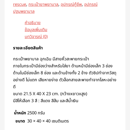
rescue
,
กระเป๋ายาพยาบาล
,
อุปกรณ์กู้ชีพ
,
อุปกรณ์
ปฐมพยาบาล
คำอธิบาย
ข้อมูลเพิ่มเติม
บทวิจารณ์ (0)
รายละเอียดสินค้า
กระเป๋าพยาบาล ฉุกเฉิน มีสายหิ้วสะพายกระเป๋า
ภายในกระเป๋ามีช่องว่างสำหรับใส่ยา ด้านหน้ามีช่องเล็ก 3 ช่อง
ด้านในมีช่องเล็ก 8 ช่อง และด้านข้างทั้ง 2 ข้าง ตัวซิปทำจากวัสดุ
อย่างดี ไม่แตก เสียหายง่าย ตัวล็อกสายสะพายทำจากโลหะอย่าง
ดี
ขนาด 21.5 X 40 X 23 cm. (กว้างxยาวxสูง)
มีสีให้เลือก 3 สี : สีแดง สีส้ม และสีน้ำเงิน
น้ำหนัก
2500 กรัม
ขนาด
30 × 40 × 40 เซนติเมตร