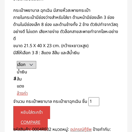
กระเป๋าพยาบาล ฉุกเฉิน มีสายหิ้วสะพายกระเป๋า
ภายในกระเป๋ามีช่องว่างสำหรับใส่ยา ด้านหน้ามีช่องเล็ก 3 ช่อง
ด้านในมีช่องเล็ก 8 ช่อง และด้านข้างทั้ง 2 ข้าง ตัวซิปทำจากวัสดุ
อย่างดี ไม่แตก เสียหายง่าย ตัวล็อกสายสะพายทำจากโลหะอย่าง
ดี
ขนาด 21.5 X 40 X 23 cm. (กว้างxยาวxสูง)
มีสีให้เลือก 3 สี : สีแดง สีส้ม และสีน้ำเงิน
น้ำเงิน
สี
ส้ม
แดง
ล้างค่า
จำนวน กระเป๋าพยาบาล กระเป๋ายาฉุกเฉิน ชิ้น
หยิบใส่ตะกร้า
COMPARE
รหัสสินค้า:
0004RE02
หมวดหมู่:
อุปกรณ์กู้ชีพ
ป้ายกำกับ: