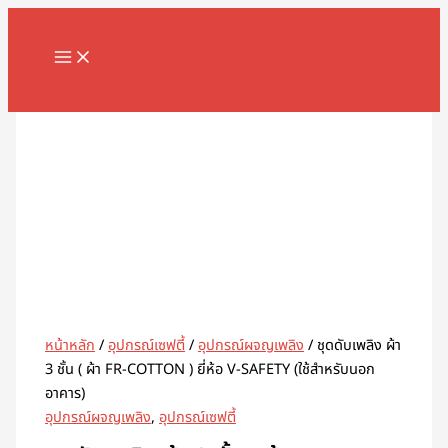
MAIN
Skip
จำนวน
MENU
to
ชุด
content
ดับ
เพลิง
Search
ผ้า
3
ชั้น
(
ผ้า
FR-
COTTON
)
ยี่ห้อ
V-
หน้าหลัก
/
อุปกรณ์เซฟตี้
/
อุปกรณ์ผจญเพลิง
/ ชุดดับเพลิง ผ้า
SAFETY
3 ชั้น ( ผ้า FR-COTTON ) ยี่ห้อ V-SAFETY (ใช้สำหรับนอก
(ใช้
อาคาร)
สำหรับ
อุปกรณ์ผจญเพลิง
,
อุปกรณ์เซฟตี้
นอก
อาคาร)