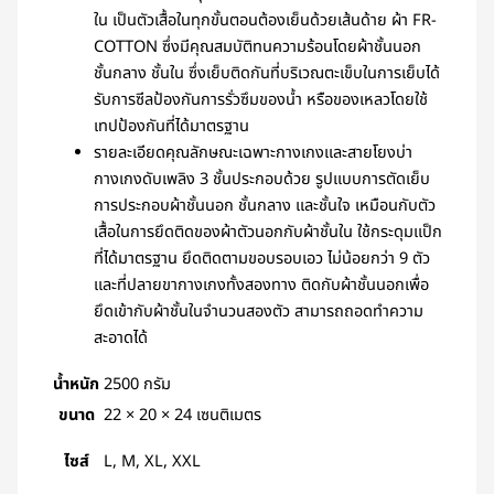
ใน เป็นตัวเสื้อในทุกขั้นตอนต้องเย็นด้วยเส้นด้าย ผ้า FR-
COTTON ซึ่งมีคุณสมบัติทนความร้อนโดยผ้าชั้นนอก
ชั้นกลาง ชั้นใน ซึ่งเย็บติดกันที่บริเวณตะเข็บในการเย็บได้
รับการซีลป้องกันการรั่วซึมของน้ำ หรือของเหลวโดยใช้
เทปป้องกันที่ได้มาตรฐาน
รายละเอียดคุณลักษณะเฉพาะกางเกงและสายโยงบ่า
กางเกงดับเพลิง 3 ชั้นประกอบด้วย รูปแบบการตัดเย็บ
การประกอบผ้าชั้นนอก ชั้นกลาง และชั้นใจ เหมือนกับตัว
เสื้อในการยึดติดของผ้าตัวนอกกับผ้าชั้นใน ใช้กระดุมแป็ก
ที่ได้มาตรฐาน ยึดติดตามขอบรอบเอว ไม่น้อยกว่า 9 ตัว
และที่ปลายขากางเกงทั้งสองทาง ติดกับผ้าชั้นนอกเพื่อ
ยึดเข้ากับผ้าชั้นในจำนวนสองตัว สามารถถอดทำความ
สะอาดได้
น้ำหนัก
2500 กรัม
ขนาด
22 × 20 × 24 เซนติเมตร
ไซส์
L, M, XL, XXL