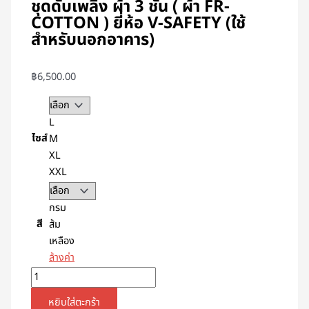
ชุดดับเพลิง ผ้า 3 ชั้น ( ผ้า FR-
ชิ้น
COTTON ) ยี่ห้อ V-SAFETY (ใช้
สำหรับนอกอาคาร)
฿
6,500.00
L
ไซส์
M
XL
XXL
กรม
สี
ส้ม
เหลือง
ล้างค่า
หยิบใส่ตะกร้า