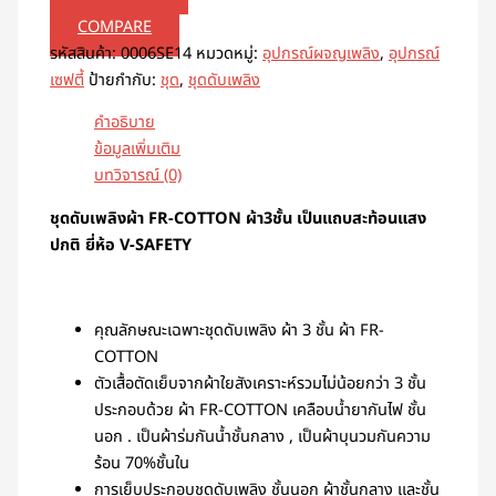
COMPARE
รหัสสินค้า:
0006SE14
หมวดหมู่:
อุปกรณ์ผจญเพลิง
,
อุปกรณ์
เซฟตี้
ป้ายกำกับ:
ชุด
,
ชุดดับเพลิง
คำอธิบาย
ข้อมูลเพิ่มเติม
บทวิจารณ์ (0)
ชุดดับเพลิงผ้า FR-COTTON ผ้า3ชั้น เป็นแถบสะท้อนแสง
ปกติ ยี่ห้อ V-SAFETY
คุณลักษณะเฉพาะชุดดับเพลิง ผ้า 3 ชั้น ผ้า FR-
COTTON
ตัวเสื้อตัดเย็บจากผ้าใยสังเคราะห์รวมไม่น้อยกว่า 3 ชั้น
ประกอบด้วย ผ้า FR-COTTON เคลือบน้ำยากันไฟ ชั้น
นอก . เป็นผ้าร่มกันน้ำชั้นกลาง , เป็นผ้าบุนวมกันความ
ร้อน 70%ชั้นใน
การเย็บประกอบชุดดับเพลิง ชั้นนอก ผ้าชั้นกลาง และชั้น