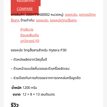
หยิบใส่ตะกร้า
COMPARE
รหัสสินค้า:
000HTYA00002
หมวดหมู่:
ซองหนัง
,
อุปกรณ์วิทยุ
สื่อสาร
ป้ายกำกับ:
ซองหนัง
,
ซองหนังวิทยุสื่อสาร
คำอธิบาย
ข้อมูลเพิ่มเติม
บทวิจารณ์ (0)
ซองหนัง วิทยุสื่อสารสำหรับ Hytera P30
– ตัวหนังผลิตจากวัสดุชั้นดี
– ด้านหน้าแบบใสเห็นจอและตัวเครื่องชัดเจน
– ช่วยป้องกันการเกิดรอยจากการตกหล่นหรือขูดขีด
น้ำหนัก
1200 กรัม
ขนาด
12 × 8 × 13 เซนติเมตร
รีวิว