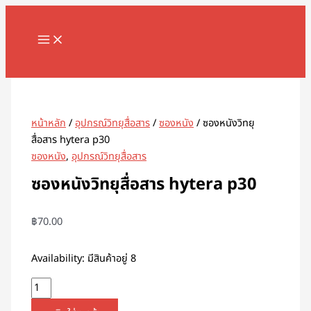
MAIN
Skip
จำนวน
MENU
to
ซอง
content
หนัง
วิทยุ
Search
สื่อสาร
hytera
p30
หน้าหลัก
/
อุปกรณ์วิทยุสื่อสาร
/
ซองหนัง
/ ซองหนังวิทยุ
ชิ้น
สื่อสาร hytera p30
ซองหนัง
,
อุปกรณ์วิทยุสื่อสาร
ซองหนังวิทยุสื่อสาร hytera p30
฿
70.00
Availability:
มีสินค้าอยู่ 8