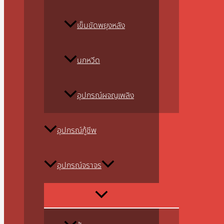
เข็มขัดพยุงหลัง
นกหวีด
อุปกรณ์ผจญเพลิง
อุปกรณ์กู้ชีพ
อุปกรณ์จราจร