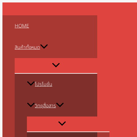
MENU
MENU
MENU
MENU
MENU
MENU
MENU
MENU
MENU
Skip
จำนวน
TOGGLE
TOGGLE
TOGGLE
TOGGLE
TOGGLE
TOGGLE
TOGGLE
TOGGLE
TOGGLE
to
ซอง
content
หนัง
HOME
วิทยุ
สื่อสาร
iTALK
สินค้าทั้งหมด
T-
245
ชิ้น
โปรโมชั่น
วิทยุสื่อสาร