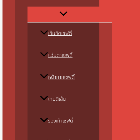
เข็มขัดเซฟตี้
แว่นตาเซฟตี้
หน้ากากเซฟตี้
เทปตีเส้น
รองเท้าเซฟตี้