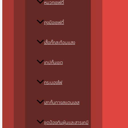
หมวกเซฟตี้
ถุงมือเซฟตี้
เสื้อกั๊กสะท้อนแสง
เทปกั้นเขต
กระบองไฟ
เสากั้นทางสแตนเลส
ชุดป้องกันฝุ่นและสารเคมี