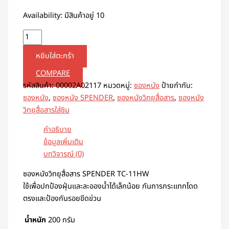
Availability:
มีสินค้าอยู่ 10
หยิบใส่ตะกร้า
COMPARE
รหัสสินค้า:
00002A02117
หมวดหมู่:
ซองหนัง
ป้ายกำกับ:
ซองหนัง
,
ซองหนัง SPENDER
,
ซองหนังวิทยุสื่อสาร
,
ซองหนัง
วิทยุสื่อสารใส่ซิม
คำอธิบาย
ข้อมูลเพิ่มเติม
บทวิจารณ์ (0)
ซองหนังวิทยุสื่อสาร SPENDER TC-11HW
ใช้เพื่อปกป้องฝุ่นและละอองน้ำได้เล็กน้อย กันการกระแทกโดด
ตรงและป้องกันรอยขีดข่วน
น้ำหนัก
200 กรัม