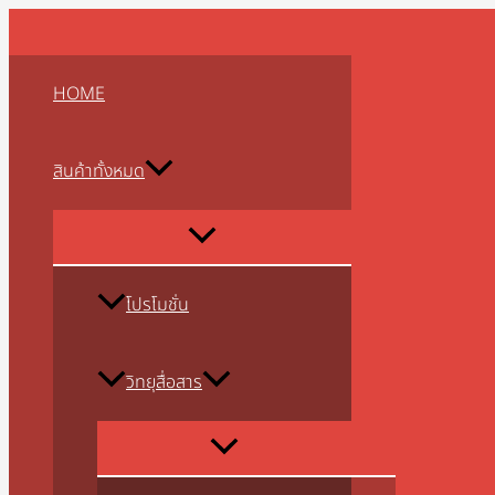
MENU
MENU
MENU
MENU
MENU
MENU
MENU
MENU
MENU
Skip
จำนวน
TOGGLE
TOGGLE
TOGGLE
TOGGLE
TOGGLE
TOGGLE
TOGGLE
TOGGLE
TOGGLE
to
ถัง
content
ดับ
HOME
เพลิง
ชนิด
ผง
สินค้าทั้งหมด
เคมี
แห้ง
(
โปร
โม
โปรโมชั่น
ชั่น
ขนาด
วิทยุสื่อสาร
2
ปอนด์
1A2B
1