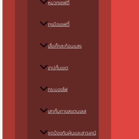
หมวกเซฟตี้
ถุงมือเซฟตี้
เสื้อกั๊กสะท้อนแสง
เทปกั้นเขต
กระบองไฟ
เสากั้นทางสแตนเลส
ชุดป้องกันฝุ่นและสารเคมี