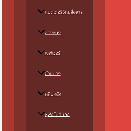
แบตเตอรี่วิทยุสื่อสาร
ซองหนัง
เซฟเวอร์
ขั้วแปลง
คลิปหลัง
หูฟัง ไมค์นอก