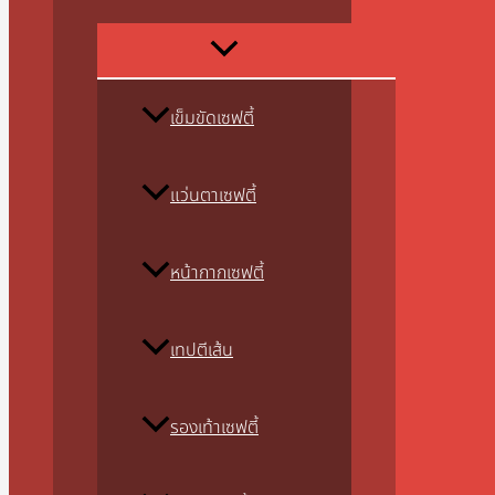
เข็มขัดเซฟตี้
แว่นตาเซฟตี้
หน้ากากเซฟตี้
เทปตีเส้น
รองเท้าเซฟตี้