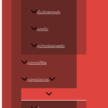
เข็มขัดพยุงหลัง
นกหวีด
อุปกรณ์ผจญเพลิง
อุปกรณ์กู้ชีพ
อุปกรณ์จราจร