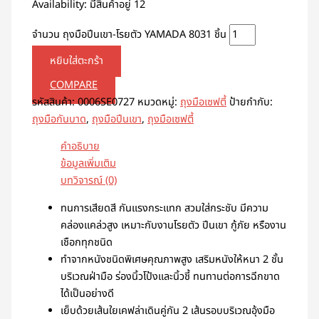
Availability:
มีสินค้าอยู่ 12
จำนวน ถุงมือปีนเขา-โรยตัว YAMADA 8031 ชิ้น
หยิบใส่ตะกร้า
COMPARE
รหัสสินค้า:
0006SE0727
หมวดหมู่:
ถุงมือเซฟตี้
ป้ายกำกับ:
ถุงมือกันบาด
,
ถุงมือปีนเขา
,
ถุงมือเซฟตี้
คำอธิบาย
ข้อมูลเพิ่มเติม
บทวิจารณ์ (0)
ทนการเสียดสี กันแรงกระแทก สวมใส่กระชับ มีความ
คล่องแคล่วสูง เหมาะกับงานโรยตัว ปีนเขา กู้ภัย หรืองาน
เชือกทุกชนิด
ทำจากหนังชนิดพิเศษคุณภาพสูง เสริมหนังให้หนา 2 ชั้น
บริเวณฝ่ามือ ร่องนิ้วโป้งและนิ้วชี้ ทนทานต่อการฉีกขาด
ได้เป็นอย่างดี
เย็บด้วยเส้นใยเคฟล่าเดินคู่กัน 2 เส้นรอบบริเวณอุ้งมือ