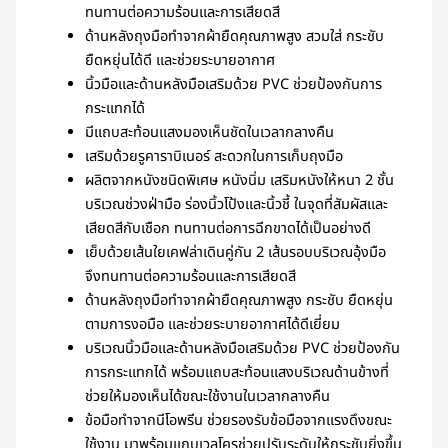
ทนทานต่อความร้อนและการเสียดสี
ด้านหลังถุงมือทำจากผ้ายืดคุณภาพสูง สวมใส่ กระชับ
ยืดหยุ่นได้ดี และช่วยระบายอากาศ
นิ้วมือและด้านหลังมือเสริมด้วย PVC ช่วยป้องกันการ
กระแทกได้
มีแถบสะท้อนแสงมองเห็นชัดในเวลากลางคืน
เสริมด้วยรูคาราบิเนอร์ สะดวกในการเก็บถุงมือ
ผลิตจากหนังชนิดพิเศษ หนังนิ่ม เสริมหนังให้หนา 2 ชั้น
บริเวณช่วงฝ่ามือ ร่องนิ้วโป้งและนิ้วชี้ ในจุดที่สัมผัสและ
เสียดสีกับเชือก ทนทานต่อการฉีกขาดได้เป็นอย่างดี
เย็บด้วยเส้นใยเคฟล่าเดินคู่กัน 2 เส้นรอบบริเวณอุ้งมือ
จึงทนทานต่อความร้อนและการเสียดสี
ด้านหลังถุงมือทำจากผ้ายืดคุณภาพสูง กระชับ ยืดหยุ่น
ตามการงอมือ และช่วยระบายอากาศได้ดีเยี่ยม
บริเวณนิ้วมือและด้านหลังมือเสริมด้วย PVC ช่วยป้องกัน
การกระแทกได้ พร้อมแถบสะท้อนแสงบริเวณด้านข้างที่
ช่วยให้มองเห็นได้ขณะใช้งานในเวลากลางคืน
ข้อมือทำจากนีโอพรีน ช่วยรองรับข้อมือจากแรงดึงขณะ
ใช้งาน มาพร้อมแถบเวลโครช่วยปรับระดับให้กระชับยิ่งขึ้น