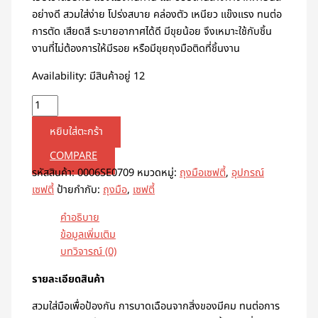
อย่างดี สวมใส่ง่าย โปร่งสบาย คล่องตัว เหนียว แข๊งแรง ทนต่อ
การตัด เสียดสี ระบายอากาศได้ดี มีขุยน้อย จึงเหมาะใช้กับชิ้น
งานที่ไม่ต้องการให้มีรอย หรือมีขุยถุงมือติดที่ชิ้นงาน
Availability:
มีสินค้าอยู่ 12
หยิบใส่ตะกร้า
COMPARE
รหัสสินค้า:
0006SE0709
หมวดหมู่:
ถุงมือเซฟตี้
,
อุปกรณ์
เซฟตี้
ป้ายกำกับ:
ถุงมือ
,
เซฟตี้
คำอธิบาย
ข้อมูลเพิ่มเติม
บทวิจารณ์ (0)
รายละเอียดสินค้า
สวมใส่มือเพื่อป้องกัน การบาดเฉือนจากสิ่งของมีคม ทนต่อการ