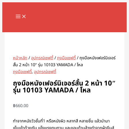
MAIN
Skip
จำนวน
MENU
to
ถุงมือ
content
หนัง
เฟอร์นิเจอร์
Search
สั้น
2
หน้า
10"
หน้าหลัก
/
อุปกรณ์เซฟตี้
/
ถุงมือเซฟตี้
/ ถุงมือหนังเฟอร์นิเจอร์
รุ่น
สั้น 2 หน้า 10″ รุ่น 10103 YAMADA / โหล
10103
ถุงมือเซฟตี้
,
อุปกรณ์เซฟตี้
YAMADA
/
ถุงมือหนังเฟอร์นิเจอร์สั้น 2 หน้า 10″
โหล
รุ่น 10103 YAMADA / โหล
ชิ้น
฿
660.00
ทำจากหนังวัวชั้นที่1 หรือหนังผิว หลากสี หลายชิ้น แล้วนำมา
เย็บเข้าด้วยกัน แข็งแรงทนทาน และขอบด้านล้างทำจากผ้ายีนส์