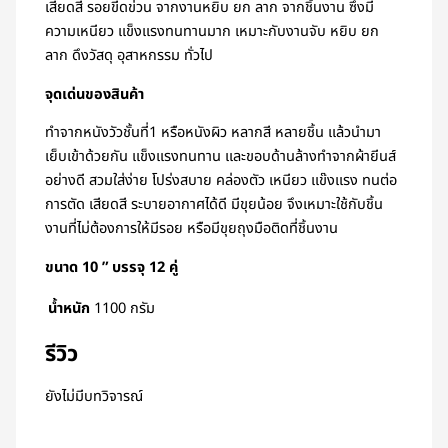
เสียดสี รอยขีดข่วน จากงานหยิบ ยก ลาก จากชิ้นงาน ซึ่งมี
ความเหนียว แข็งแรงทนทานมาก เหมาะกับงานจับ หยิบ ยก
ลาก ดึงวัสดุ อุสาหกรรม ทั่วไป
จุดเด่นของสินค้า
ทำจากหนังวัวชั้นที่1 หรือหนังผิว หลากสี หลายชิ้น แล้วนำมา
เย็บเข้าด้วยกัน แข็งแรงทนทาน และขอบด้านล้างทำจากผ้ายีนส์
อย่างดี สวมใส่ง่าย โปร่งสบาย คล่องตัว เหนียว แข๊งแรง ทนต่อ
การตัด เสียดสี ระบายอากาศได้ดี มีขุยน้อย จึงเหมาะใช้กับชิ้น
งานที่ไม่ต้องการให้มีรอย หรือมีขุยถุงมือติดที่ชิ้นงาน
ขนาด 10 ” บรรจุ 12 คู่
น้ำหนัก
1100 กรัม
รีวิว
ยังไม่มีบทวิจารณ์