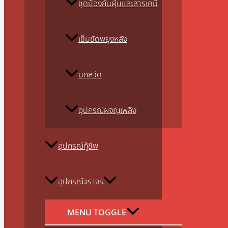
ชุดป้องกันฝุ่นและสารเคมี
เข็มขัดพยุงหลัง
นกหวีด
อุปกรณ์ผจญเพลิง
อุปกรณ์กู้ชีพ
อุปกรณ์จราจร
MENU TOGGLE