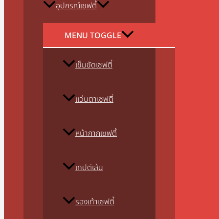
อุปกรณ์เซฟตี้
MENU TOGGLE
เข็มขัดเซฟตี้
แว่นตาเซฟตี้
หน้ากากเซฟตี้
เทปตีเส้น
รองเท้าเซฟตี้