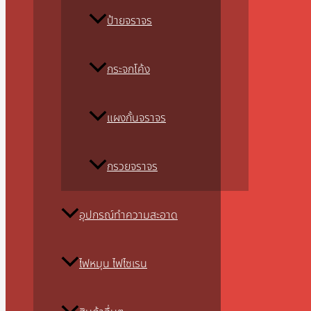
ป้ายจราจร
กระจกโค้ง
แผงกั้นจราจร
กรวยจราจร
อุปกรณ์ทำความสะอาด
ไฟหมุน ไฟไซเรน