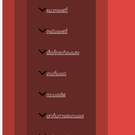
หมวกเซฟตี้
ถุงมือเซฟตี้
เสื้อกั๊กสะท้อนแสง
เทปกั้นเขต
กระบองไฟ
เสากั้นทางสแตนเลส