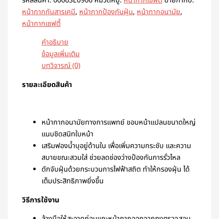
รหัสสินค้า:
0006SE0906
หมวดหมู่:
หน้ากากเซฟตี้
ป้ายกำกับ:
หน้ากากกันสารเคมี
,
หน้ากากป้องกันฝุ่น
,
หน้ากากอนามัย
,
หน้ากากเซฟตี้
คำอธิบาย
ข้อมูลเพิ่มเติม
บทวิจารณ์ (0)
รายละเอียดสินค้า
หน้ากากอนามัยทางการแพทย์ ขอบหน้าแปลนขนาดใหญ่
แนบชิดสนิทใบหน้า
เสริมฟองน้ำบุอยู่ด้านใน เพื่อเพิ่มความกระชับ และความ
สบายขณะสวมใส่ ช่วยลดช่องว่างป้องกันการรั่วไหล
ดักจับฝุ่นด้วยกระบวนการไฟฟ้าสถิต ทำให้กรองฝุ่น ได้
เต็มประสิทธิภาพยิ่งขึ้น
วิธีการใช้งาน