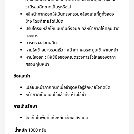
ล้างมือให้สะอาดก่อนแกะหน้ากากออกจากถุงตรวจสอบ
ว่ามีรอยฉีกขาดเป็นรูหรือไม่
คลี่หน้ากากออกให้เป็นทรงกรวยคล้องสายที่หูทั้งสอง
ข้าง โดยที่สายรัดไม่บิด
ปรับโครงเหล็กให้แนบกับดั้งจมูก คลี่หน้ากากให้คลุมปาก
และคาง
การตรวจสอบผนึก
หายใจเข้าอย่างรวดเร็ว : หน้ากากควรจะยุบเข้าหาใบหน้า
หายใจออก : ให้ใช้มือของคุณตรวจการรั่วไหลของอากา
ศรอบๆใบหน้า
ข้อแนะนำ
เปลี่ยนหน้ากากทันทีเมื่อชำรุดหรือรู้สึกหายใจติดขัด
หน้ากากเป็นแบบใช้แล้วทิ้ง ห้ามใช้ซ้ำ
การเก็บรักษา
จัดเก็บในพื้นที่แห้งหลีกเลี่ยงแสงแดด
น้ำหนัก
1000 กรัม