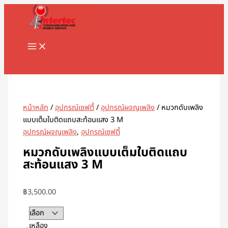
MAIN
Skip
จำนวน
MENU
to
หมวก
content
ดับ
เพลิง
แบบ
Search
เต็ม
ใบ
ติด
แถบ
หน้าหลัก
/
อุปกรณ์เซฟตี้
/
อุปกรณ์ผจญเพลิง
/ หมวกดับเพลิง
สะท้อน
แบบเต็มใบติดแถบสะท้อนแสง 3 M
แสง
อุปกรณ์ผจญเพลิง
,
อุปกรณ์เซฟตี้
3
หมวกดับเพลิงแบบเต็มใบติดแถบ
M
สะท้อนแสง 3 M
ชิ้น
฿
3,500.00
เหลือง