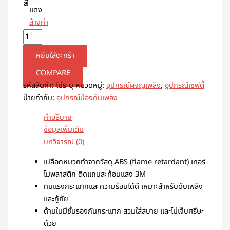
สี
แดง
ล้างค่า
หยิบใส่ตะกร้า
COMPARE
รหัสสินค้า:
ไม่ระบุ
หมวดหมู่:
อุปกรณ์ผจญเพลิง
,
อุปกรณ์เซฟตี้
ป้ายกำกับ:
อุปกรณ์ป้องกันเพลิง
คำอธิบาย
ข้อมูลเพิ่มเติม
บทวิจารณ์ (0)
เปลือกหมวกทำจากวัสดุ ABS (flame retardant) เทอร์
โมพลาสติก ติดแถบสะท้อนแสง 3M
ทนแรงกระแทกและความร้อนได้ดี เหมาะสำหรับดับเพลิง
และกู้ภัย
ด้านในมีชั้นรองกันกระแทก สวมใส่สบาย และไม่เจ็บศรีษะ
ด้วย