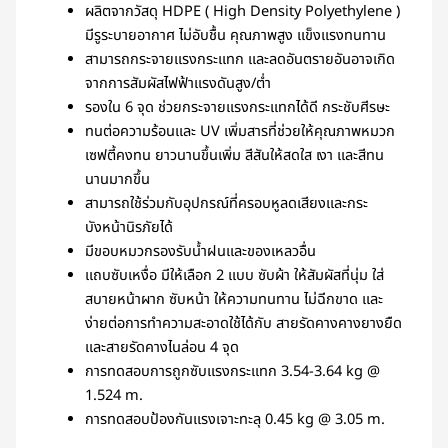
ผลิตจากวัสดุ HDPE ( High Density Polyethylene )
มีรูระบายอากาศ ไม่อับชื้น คุณภาพสูง แข็งแรงทนทาน
สามารถกระจายแรงกระแทก และลดอันตรายอันอาจเกิด
จากการสัมผัสไฟฟ้าแรงดันสูง/ต่ำ
รองใน 6 จุด ช่วยกระจายแรงกระแทกได้ดี กระชับศีรษะ
ทนต่อความร้อนและ UV เพิ่มสารที่ช่วยให้คุณภาพหมวก
เซฟตี้คงทน ยาวนานขึ้นเพิ่ม สีสันให้สดใส เงา และสีทน
นานมากขึ้น
สามารถใช้ร่วมกับอุปกรณ์ที่ครอบหูลดเสียงและกระ
บังหน้านิรภัยได้
มีขอบหมวกรองรับน้ำฝนและของเหลวอื่น
แถบซับเหงื่อ มีให้เลือก 2 แบบ ซับผ้า ให้สัมผัสที่นุ่ม ใส่
สบายหน้าผาก ซับหน้า ให้ความทนทาน ไม่ฉีกขาด และ
ง่ายต่อการทำความสะอาดใช้ได้กับ สายรัดคางคางยางยืด
และสายรัดคางไนล่อน 4 จุด
การทดสอบการถูกซับแรงกระแทก 3.54-3.64 kg @
1.524 m.
การทดสอบป้องกันแรงเจาะทะลุ 0.45 kg @ 3.05 m.