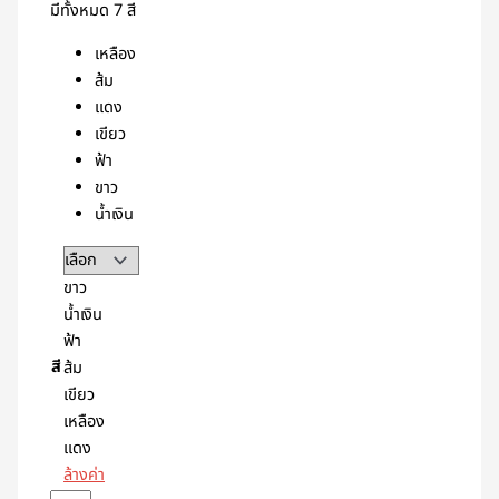
มีทั้งหมด 7 สี
เหลือง
ส้ม
แดง
เขียว
ฟ้า
ขาว
น้ำเงิน
ขาว
น้ำเงิน
ฟ้า
สี
ส้ม
เขียว
เหลือง
แดง
ล้างค่า