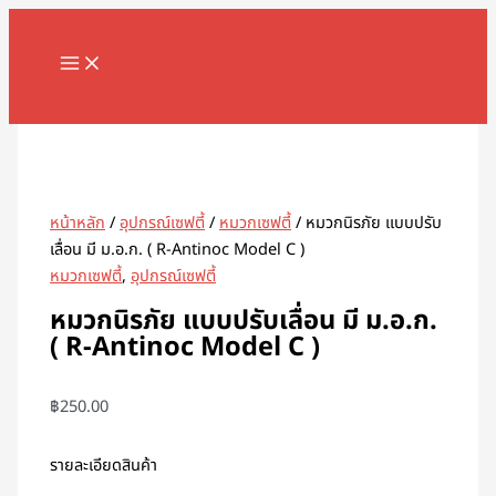
MAIN
Skip
จำนวน
MENU
to
หมวก
content
นิรภัย
แบบ
Search
ปรับ
เลื่อน
มี
ม.อ.ก.
หน้าหลัก
/
อุปกรณ์เซฟตี้
/
หมวกเซฟตี้
/ หมวกนิรภัย แบบปรับ
(
เลื่อน มี ม.อ.ก. ( R-Antinoc Model C )
R-
หมวกเซฟตี้
,
อุปกรณ์เซฟตี้
Antinoc
Model
หมวกนิรภัย แบบปรับเลื่อน มี ม.อ.ก.
C
( R-Antinoc Model C )
)
ชิ้น
฿
250.00
รายละเอียดสินค้า