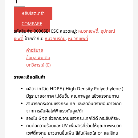
หยิบใส่ตะกร้า
COMPARE
รหัสสินค้า:
0006SE10SC
หมวดหมู่:
หมวกเซฟตี้
,
อุปกรณ์
เซฟตี้
ป้ายกำกับ:
หมวกนิรภัย
,
หมวกเซฟตี้
คำอธิบาย
ข้อมูลเพิ่มเติม
บทวิจารณ์ (0)
รายละเอียดสินค้า
ผลิตจากวัสดุ HDPE ( High Density Polyethylene )
มีรูระบายอากาศ ไม่อับชื้น คุณภาพสูง แข็งแรงทนทาน
สามารถกระจายแรงกระแทก และลดอันตรายอันอาจเกิด
จากการสัมผัสไฟฟ้าแรงดันสูง/ต่ำ
รองใน 6 จุด ช่วยกระจายแรงกระแทกได้ดี กระชับศีรษะ
ทนต่อความร้อนและ UV เพิ่มสารที่ช่วยให้คุณภาพหมวก
เซฟตี้คงทน ยาวนานขึ้นเพิ่ม สีสันให้สดใส เงา และสีทน