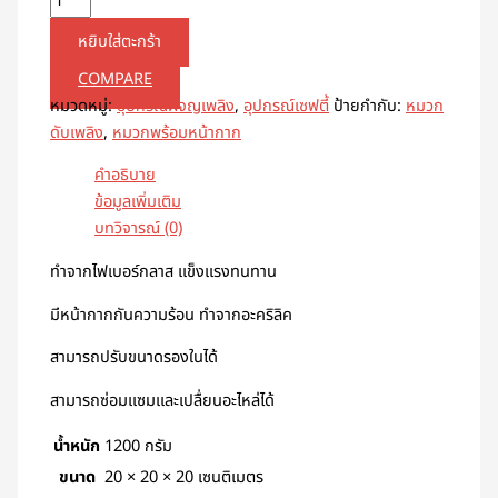
หยิบใส่ตะกร้า
COMPARE
หมวดหมู่:
อุปกรณ์ผจญเพลิง
,
อุปกรณ์เซฟตี้
ป้ายกำกับ:
หมวก
ดับเพลิง
,
หมวกพร้อมหน้ากาก
คำอธิบาย
ข้อมูลเพิ่มเติม
บทวิจารณ์ (0)
ทำจากไฟเบอร์กลาส แข็งแรงทนทาน
มีหน้ากากกันความร้อน ทำจากอะคริลิค
สามารถปรับขนาดรองในได้
สามารถซ่อมแซมและเปลื่ยนอะไหล่ได้
น้ำหนัก
1200 กรัม
ขนาด
20 × 20 × 20 เซนติเมตร