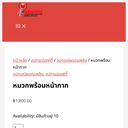
MAIN
Skip
จำนวน
MENU
to
หมวก
content
พร้อม
หน้ากาก
ชิ้น
Search
หน้าหลัก
/
อุปกรณ์เซฟตี้
/
อุปกรณ์ผจญเพลิง
/ หมวกพร้อม
หน้ากาก
อุปกรณ์ผจญเพลิง
,
อุปกรณ์เซฟตี้
หมวกพร้อมหน้ากาก
฿
1,800.00
Availability:
มีสินค้าอยู่ 10