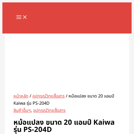
MAIN
Skip
จำนวน
MENU
to
หม้อแปลง
content
ขนาด
20
Search
แอมป์
Kaiwa
รุ่น
PS-
204D
ชิ้น
หน้าหลัก
/
อุปกรณ์วิทยุสื่อสาร
/ หม้อแปลง ขนาด 20 แอมป์
Kaiwa รุ่น PS-204D
สินค้าอื่นๆ
,
อุปกรณ์วิทยุสื่อสาร
หม้อแปลง ขนาด 20 แอมป์ Kaiwa
รุ่น PS-204D