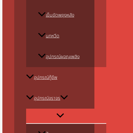
เข็มขัดพยุงหลัง
นกหวีด
อุปกรณ์ผจญเพลิง
อุปกรณ์กู้ชีพ
อุปกรณ์จราจร