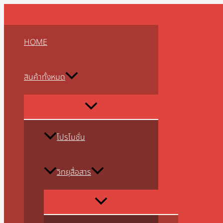
MENU
MENU
MENU
MENU
MENU
MENU
MENU
MENU
MENU
Skip
จำนวน
TOGGLE
TOGGLE
TOGGLE
TOGGLE
TOGGLE
TOGGLE
TOGGLE
TOGGLE
TOGGLE
to
หู
content
ฟัง
HOME
SPENDER
D2452
แจ๊ค
สินค้าทั้งหมด
เดี่ยว
ชิ้น
โปรโมชั่น
วิทยุสื่อสาร