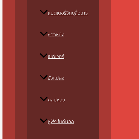
แบตเตอรี่วิทยุสื่อสาร
ซองหนัง
เซฟเวอร์
ขั้วแปลง
คลิปหลัง
หูฟัง ไมค์นอก