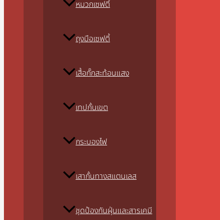
หมวกเซฟตี้
ถุงมือเซฟตี้
เสื้อกั๊กสะท้อนแสง
เทปกั้นเขต
กระบองไฟ
เสากั้นทางสแตนเลส
ชุดป้องกันฝุ่นและสารเคมี