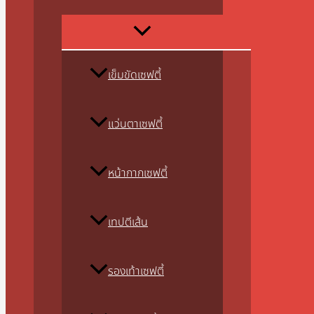
เข็มขัดเซฟตี้
แว่นตาเซฟตี้
หน้ากากเซฟตี้
เทปตีเส้น
รองเท้าเซฟตี้