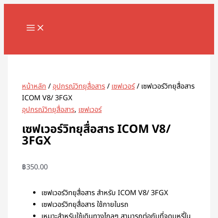
MAIN
Skip
จำนวน
MENU
to
เซฟ
content
เวอร์
วิทยุ
Search
สื่อสาร
ICOM
V8/
หน้าหลัก
/
อุปกรณ์วิทยุสื่อสาร
/
เซฟเวอร์
/ เซฟเวอร์วิทยุสื่อสาร
3FGX
ICOM V8/ 3FGX
ชิ้น
อุปกรณ์วิทยุสื่อสาร
,
เซฟเวอร์
เซฟเวอร์วิทยุสื่อสาร ICOM V8/
3FGX
฿
350.00
เซฟเวอร์วิทยุสื่อสาร สำหรับ ICOM V8/ 3FGX
เซฟเวอร์วิทยุสื่อสาร ใช้ภายในรถ
เหมาะสำหรับใช้เดินทางไกลๆ สามารถต่อกับที่จุดบุหรี่ใน