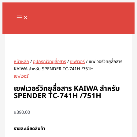
MAIN
Skip
จำนวน
MENU
to
เซฟ
content
เวอร์
วิทยุ
Search
สื่อสาร
KAIWA
สำหรับ
SPENDER
หน้าหลัก
/
อุปกรณ์วิทยุสื่อสาร
/
เซฟเวอร์
/ เซฟเวอร์วิทยุสื่อสาร
TC-
KAIWA สำหรับ SPENDER TC-741H /751H
741H
เซฟเวอร์
/751H
ชิ้น
เซฟเวอร์วิทยุสื่อสาร KAIWA สำหรับ
SPENDER TC-741H /751H
฿
390.00
รายละเอียดสินค้า