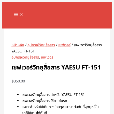
MAIN
Skip
จำนวน
MENU
to
เซฟ
content
เวอร์
วิทยุ
Search
สื่อสาร
YAESU
FT-
หน้าหลัก
/
อุปกรณ์วิทยุสื่อสาร
/
เซฟเวอร์
/ เซฟเวอร์วิทยุสื่อสาร
151
YAESU FT-151
ชิ้น
อุปกรณ์วิทยุสื่อสาร
,
เซฟเวอร์
เซฟเวอร์วิทยุสื่อสาร YAESU FT-151
฿
350.00
เซฟเวอร์วิทยุสื่อสาร สำหรับ YAESU FT-151
เซฟเวอร์วิทยุสื่อสาร ใช้ภายในรถ
เหมาะสำหรับใช้เดินทางไกลๆสามารถต่อกับที่จุดบุหรี่ใน
รถก็ใช้งานได้ทันที