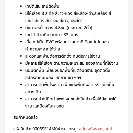
เทปตีเส้น เทปติดพื้น
มีให้เลือก 8 สี คือ สีขาว-แดง,สีเหลือง-ดำ,สีเหลือง,สี
เขียว,สีแดง,สีน้ำเงิน,สีขาว,และสีดำ
มีขนาดหน้ากว้าง 4.8ซม.(ประมาณ 2นิ้ว)
เทป 1 ม้วนมีความยาว 33 เมตร
เนื้อเทปเป็น PVC พร้อมกาวอย่างดี ติดแน่นไม่ลอก
ทำความสะอาดได้ง่าย
สะดวกและง่ายต่อการติดตั้ง ทนต่อการใช้งาน
มีหลายสีให้เลือก ตามความเหมาะสม ของสถานที่ที่ใช้งาน
นิยมติดพื้น เพื่อบ่งบอกพื้นที่เขตอันตราย จุดติดตั้ง
อุปกรณ์ดับเพลิง เขตห้ามเข้า ฯลฯ
สามารถติดพื้นโรงงาน เพื่อแบ่งพื้นที่ผลิต หรื แบ่งเป็น
ลู่ทางเดิน
สามารถนำไปติดกำแพง จุดขนส่งสินค้า เพื่อให้สังเกตุได้
ง่าย และป้องกันการชน
สินค้าหมดแล้ว
รหัสสินค้า:
0006SE14M04
หมวดหมู่:
อุปกรณ์จราจร
,
เทป