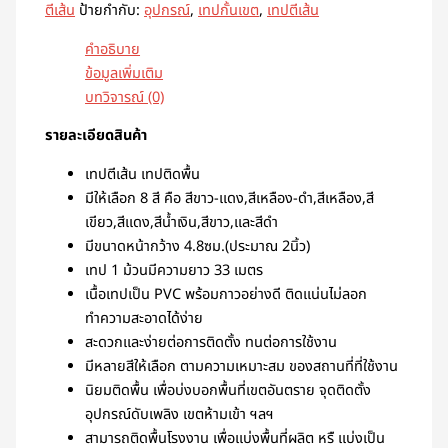
ตีเส้น
ป้ายกำกับ:
อุปกรณ์
,
เทปกั้นเขต
,
เทปตีเส้น
คำอธิบาย
ข้อมูลเพิ่มเติม
บทวิจารณ์ (0)
รายละเอียดสินค้า
เทปตีเส้น เทปติดพื้น
มีให้เลือก 8 สี คือ สีขาว-แดง,สีเหลือง-ดำ,สีเหลือง,สี
เขียว,สีแดง,สีน้ำเงิน,สีขาว,และสีดำ
มีขนาดหน้ากว้าง 4.8ซม.(ประมาณ 2นิ้ว)
เทป 1 ม้วนมีความยาว 33 เมตร
เนื้อเทปเป็น PVC พร้อมกาวอย่างดี ติดแน่นไม่ลอก
ทำความสะอาดได้ง่าย
สะดวกและง่ายต่อการติดตั้ง ทนต่อการใช้งาน
มีหลายสีให้เลือก ตามความเหมาะสม ของสถานที่ที่ใช้งาน
นิยมติดพื้น เพื่อบ่งบอกพื้นที่เขตอันตราย จุดติดตั้ง
อุปกรณ์ดับเพลิง เขตห้ามเข้า ฯลฯ
สามารถติดพื้นโรงงาน เพื่อแบ่งพื้นที่ผลิต หรื แบ่งเป็น