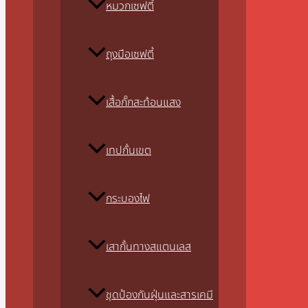
หมวกเซฟตี้
ถุงมือเซฟตี้
เสื้อกั๊กสะท้อนแสง
เทปกั้นเขต
กระบองไฟ
เสากั้นทางสแตนเลส
ชุดป้องกันฝุ่นและสารเคมี