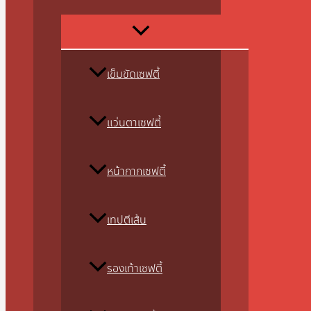
เข็มขัดเซฟตี้
แว่นตาเซฟตี้
หน้ากากเซฟตี้
เทปตีเส้น
รองเท้าเซฟตี้