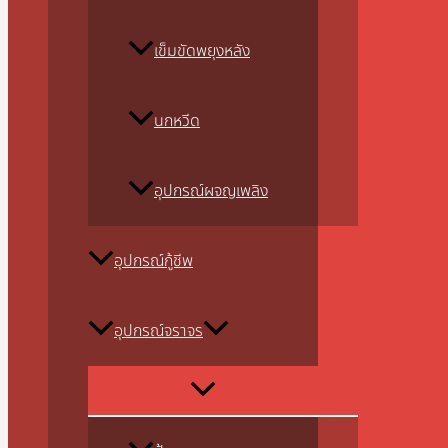
เข็มขัดพยุงหลัง
นกหวีด
อุปกรณ์ผจญเพลิง
อุปกรณ์กู้ชีพ
อุปกรณ์จราจร