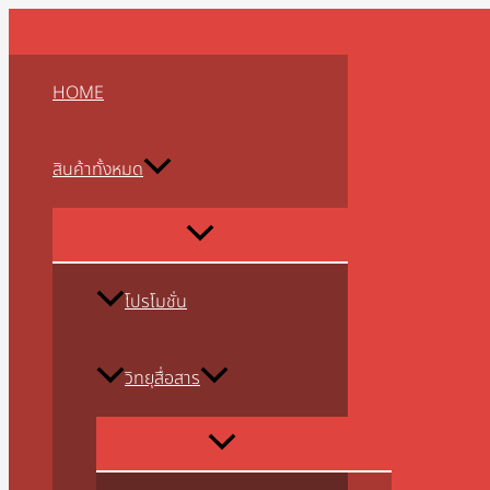
MENU
MENU
MENU
MENU
MENU
MENU
MENU
MENU
MENU
Skip
จำนวน
TOGGLE
TOGGLE
TOGGLE
TOGGLE
TOGGLE
TOGGLE
TOGGLE
TOGGLE
TOGGLE
to
เม้าท์
content
ติด
HOME
รถยนต์
แม่
เหล็ก
สินค้าทั้งหมด
TOESU
H-
200L
ไม่มี
สาย
โปรโมชั่น
ชิ้น
วิทยุสื่อสาร