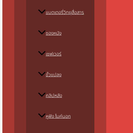
แบตเตอรี่วิทยุสื่อสาร
ซองหนัง
เซฟเวอร์
ขั้วแปลง
คลิปหลัง
หูฟัง ไมค์นอก