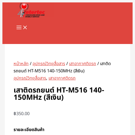
MAIN
Skip
จำนวน
MENU
to
เสา
content
ติด
รถยนต์
HT-
Search
M516
140-
150MHz
(สี
หน้าหลัก
/
อุปกรณ์วิทยุสื่อสาร
/
เสาอากาศติดรถ
/ เสาติด
เงิน)
รถยนต์ HT-M516 140-150MHz (สีเงิน)
ชิ้น
อุปกรณ์วิทยุสื่อสาร
,
เสาอากาศติดรถ
เสาติดรถยนต์ HT-M516 140-
150MHz (สีเงิน)
฿
350.00
รายละเอียดสินค้า