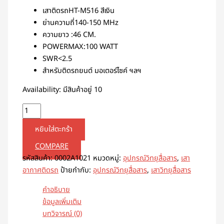
เสาติดรถHT-M516 สีเงิน
ย่านความถี่140-150 MHz
ความยาว :46 CM.
POWERMAX:100 WATT
SWR<2.5
สำหรับติดรถยนต์ มอเตอร์ไซค์ ฯลฯ
Availability:
มีสินค้าอยู่ 10
หยิบใส่ตะกร้า
COMPARE
รหัสสินค้า:
0002A1021
หมวดหมู่:
อุปกรณ์วิทยุสื่อสาร
,
เสา
อากาศติดรถ
ป้ายกำกับ:
อุปกรณ์วิทยุสื่อสาร
,
เสาวิทยุสื่อสาร
คำอธิบาย
ข้อมูลเพิ่มเติม
บทวิจารณ์ (0)