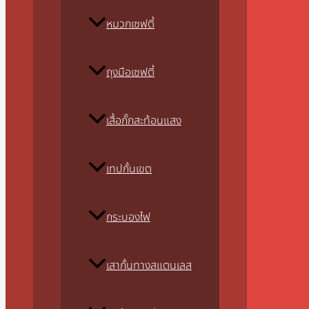
หมวกเซฟตี้
ถุงมือเซฟตี้
เสื้อกั๊กสะท้อนแสง
เทปกั้นเขต
กระบองไฟ
เสากั้นทางสแตนเลส