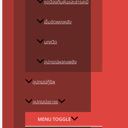
ชุดป้องกันฝุ่นและสารเคมี
เข็มขัดพยุงหลัง
นกหวีด
อุปกรณ์ผจญเพลิง
อุปกรณ์กู้ชีพ
อุปกรณ์จราจร
MENU TOGGLE