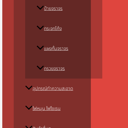
ป้ายจราจร
กระจกโค้ง
แผงกั้นจราจร
กรวยจราจร
อุปกรณ์ทำความสะอาด
ไฟหมุน ไฟไซเรน