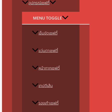
อุปกรณ์เซฟตี้
MENU TOGGLE
เข็มขัดเซฟตี้
แว่นตาเซฟตี้
หน้ากากเซฟตี้
เทปตีเส้น
รองเท้าเซฟตี้