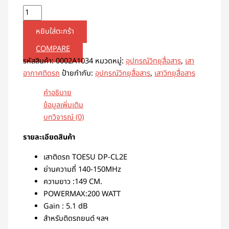
หยิบใส่ตะกร้า
COMPARE
รหัสสินค้า:
0002A1034
หมวดหมู่:
อุปกรณ์วิทยุสื่อสาร
,
เสา
อากาศติดรถ
ป้ายกำกับ:
อุปกรณ์วิทยุสื่อสาร
,
เสาวิทยุสื่อสาร
คำอธิบาย
ข้อมูลเพิ่มเติม
บทวิจารณ์ (0)
รายละเอียดสินค้า
เสาติดรถ TOESU DP-CL2E
ย่านความถี่ 140-150MHz
ความยาว :149 CM.
POWERMAX:200 WATT
Gain : 5.1 dB
สำหรับติดรถยนต์ ฯลฯ