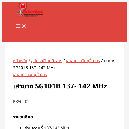
MAIN
Skip
จำนวน
MENU
to
เสา
content
ยาง
SG101B
137-
Search
142
MHz
ชิ้น
หน้าหลัก
/
อุปกรณ์วิทยุสื่อสาร
/
เสาอากาศวิทยุสื่อสาร
/ เสายาง
SG101B 137- 142 MHz
เสาอากาศวิทยุสื่อสาร
เสายาง SG101B 137- 142 MHz
฿
350.00
รายละเอียด
ย่านความถี่ 137-142 MHz