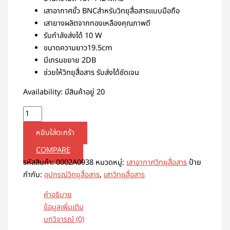
เสาอากาศขั้ว BNCสำหรับวิทยุสื่อสารแบบมือถือ
เสายางผลิตจากทองเหลืองคุณภาพดี
รับกำลังส่งได้ 10 W
ขนาดความยาว19.5cm
มีเกรนขยาย 2DB
ช่วยให้วิทยุสื่อสาร รับส่งได้ชัดเจน
Availability:
มีสินค้าอยู่ 20
หยิบใส่ตะกร้า
COMPARE
รหัสสินค้า:
0002A0938
หมวดหมู่:
เสาอากาศวิทยุสื่อสาร
ป้าย
กำกับ:
อุปกรณ์วิทยุสื่อสาร
,
เสาวิทยุสื่อสาร
คำอธิบาย
ข้อมูลเพิ่มเติม
บทวิจารณ์ (0)