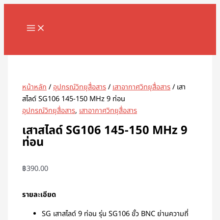
MAIN
Skip
จำนวน
MENU
to
เสา
content
สไลด์
SG106
Search
145-
150
MHz
หน้าหลัก
/
อุปกรณ์วิทยุสื่อสาร
/
เสาอากาศวิทยุสื่อสาร
/ เสา
9
สไลด์ SG106 145-150 MHz 9 ท่อน
ท่อน
อุปกรณ์วิทยุสื่อสาร
,
เสาอากาศวิทยุสื่อสาร
ชิ้น
เสาสไลด์ SG106 145-150 MHz 9
ท่อน
฿
390.00
รายละเอียด
SG เสาสไลด์ 9 ท่อน รุ่น SG106 ขั้ว BNC ย่านความถี่