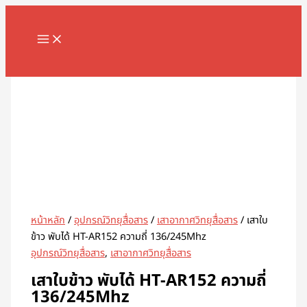
MAIN
Skip
จำนวน
MENU
to
เสา
content
ใบ
ข้าว
Search
พับ
ได้
HT-
AR152
ความถี่
136/245Mhz
ชิ้น
หน้าหลัก
/
อุปกรณ์วิทยุสื่อสาร
/
เสาอากาศวิทยุสื่อสาร
/ เสาใบ
ข้าว พับได้ HT-AR152 ความถี่ 136/245Mhz
อุปกรณ์วิทยุสื่อสาร
,
เสาอากาศวิทยุสื่อสาร
เสาใบข้าว พับได้ HT-AR152 ความถี่
136/245Mhz