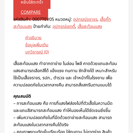
หยิบใส่ตะกร้า
COMPARE
รหัสสินค้า:
0007TEV05
หมวดหมู่:
อุปกรณ์จราจร
,
เสื้อกั๊ก
สะท้อนแสง
ป้ายกำกับ:
อุปกรณ์เซตตี้
,
เสื้อสะท้อนแสง
คำอธิบาย
ข้อมูลเพิ่มเติม
บทวิจารณ์ (0)
เสื้อสะท้อนแสง ทำจากตาข่าย ไนล่อน โพลี คาดด้วยแถบสะท้อน
แสงสามารถเลือกสีได้ แข็งแรง ทนทาน ซักล้างได้ เหมาะสำหรับ
ใช้เป็นเสื้อจราจร, รปภ., ตำรวจ และ เจ้าหน้าที่ในโรงงาน เพื่อ
ความปลอดภัยในเวลากลางคืน สามารถสั่งสกรีนตามแบบได้
คุณสมบัติ
– การสะท้อนแสง คือ การที่แสงไฟส่องไปที่ตัวเสื้อในความมืด
และแถบสีสามารถสะท้อนแสง ทำให้มองเห็นได้ชัดเจนยิ่งขึ้น
– เพิ่มความปลอดภัยในที่มืดด้วยตาข่ายสะท้อนแสง สามารถ
สะท้อนแสงในเวลากลางคืนได้จริง
– คุณภาพงานตัดเย็บเรียบร้อย ใส่ทนทาน ไม่ขาดง่าย สินค้า