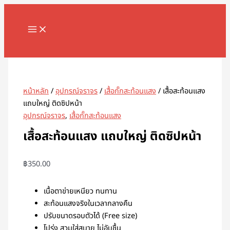
MAIN
Skip
จำนวน
MENU
to
เสื้อ
content
สะท้อน
แสง
Search
แถบ
ใหญ่
ติด
หน้าหลัก
/
อุปกรณ์จราจร
/
เสื้อกั๊กสะท้อนแสง
/ เสื้อสะท้อนแสง
ซิป
แถบใหญ่ ติดซิปหน้า
หน้า
อุปกรณ์จราจร
,
เสื้อกั๊กสะท้อนแสง
ชิ้น
เสื้อสะท้อนแสง แถบใหญ่ ติดซิปหน้า
฿
350.00
เนื้อตาข่ายเหนียว ทนทาน
สะท้อนแสงจริงในเวลากลางคืน
ปรับขนาดรอบตัวได้ (Free size)
โปร่ง สวมใส่สบาย ไม่อับชื้น