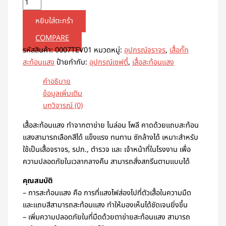
หยิบใส่ตะกร้า
COMPARE
รหัสสินค้า:
0007TEV01
หมวดหมู่:
อุปกรณ์จราจร
,
เสื้อกั๊ก
สะท้อนแสง
ป้ายกำกับ:
อุปกรณ์เซฟตี้
,
เสื้อสะท้อนแสง
คำอธิบาย
ข้อมูลเพิ่มเติม
บทวิจารณ์ (0)
เสื้อสะท้อนแสง ทำจากตาข่าย ไนล่อน โพลี คาดด้วยแถบสะท้อน
แสงสามารถเลือกสีได้ แข็งแรง ทนทาน ซักล้างได้ เหมาะสำหรับ
ใช้เป็นเสื้อจราจร, รปภ., ตำรวจ และ เจ้าหน้าที่ในโรงงาน เพื่อ
ความปลอดภัยในเวลากลางคืน สามารถสั่งสกรีนตามแบบได้
คุณสมบัติ
– การสะท้อนแสง คือ การที่แสงไฟส่องไปที่ตัวเสื้อในความมืด
และแถบสีสามารถสะท้อนแสง ทำให้มองเห็นได้ชัดเจนยิ่งขึ้น
– เพิ่มความปลอดภัยในที่มืดด้วยตาข่ายสะท้อนแสง สามารถ