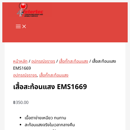
MAIN
Skip
จำนวน
MENU
to
เสื้อ
content
สะท้อน
แสง
EMS1669
Search
ชิ้น
หน้าหลัก
/
อุปกรณ์จราจร
/
เสื้อกั๊กสะท้อนแสง
/ เสื้อสะท้อนแสง
EMS1669
อุปกรณ์จราจร
,
เสื้อกั๊กสะท้อนแสง
เสื้อสะท้อนแสง EMS1669
฿
350.00
เนื้อตาข่ายเหนียว ทนทาน
สะท้อนแสงจริงในเวลากลางคืน