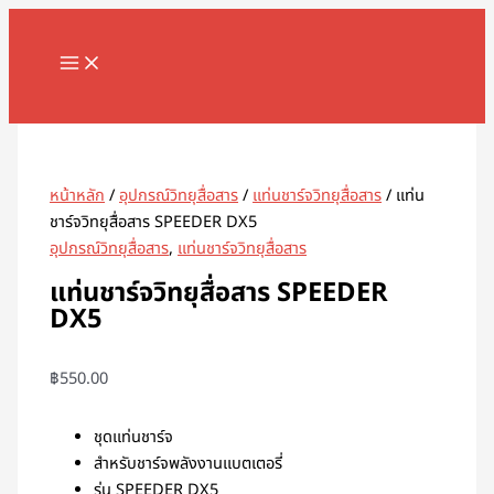
MAIN
Skip
จำนวน
MENU
to
แท่น
content
ชาร์จ
วิทยุ
Search
สื่อสาร
SPEEDER
DX5
หน้าหลัก
/
อุปกรณ์วิทยุสื่อสาร
/
แท่นชาร์จวิทยุสื่อสาร
/ แท่น
ชิ้น
ชาร์จวิทยุสื่อสาร SPEEDER DX5
อุปกรณ์วิทยุสื่อสาร
,
แท่นชาร์จวิทยุสื่อสาร
แท่นชาร์จวิทยุสื่อสาร SPEEDER
DX5
฿
550.00
ชุดแท่นชาร์จ
สำหรับชาร์จพลังงานแบตเตอรี่
รุ่น SPEEDER DX5