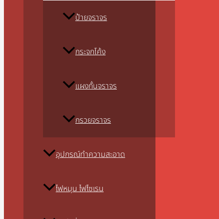
ป้ายจราจร
กระจกโค้ง
แผงกั้นจราจร
กรวยจราจร
อุปกรณ์ทำความสะอาด
ไฟหมุน ไฟไซเรน