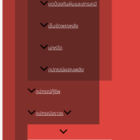
ชุดป้องกันฝุ่นและสารเคมี
เข็มขัดพยุงหลัง
นกหวีด
อุปกรณ์ผจญเพลิง
อุปกรณ์กู้ชีพ
อุปกรณ์จราจร