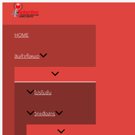
MENU
MENU
MENU
MENU
MENU
MENU
MENU
MENU
MENU
Skip
จำนวน
TOGGLE
TOGGLE
TOGGLE
TOGGLE
TOGGLE
TOGGLE
TOGGLE
TOGGLE
TOGGLE
to
แท่น
content
ชาร์จ
FUJITEL
รุ่น
HOME
FB2,FB4,FB6,FB7,FB6N
ชิ้น
สินค้าทั้งหมด
โปรโมชั่น
วิทยุสื่อสาร