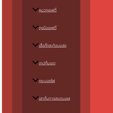
หมวกเซฟตี้
ถุงมือเซฟตี้
เสื้อกั๊กสะท้อนแสง
เทปกั้นเขต
กระบองไฟ
เสากั้นทางสแตนเลส