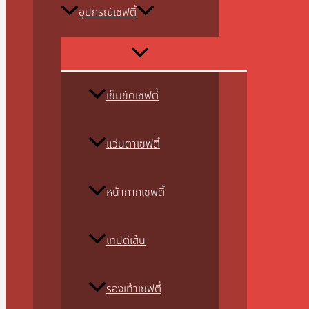
อุปกรณ์เซฟตี้
เข็มขัดเซฟตี้
แว่นตาเซฟตี้
หน้ากากเซฟตี้
เทปตีเส้น
รองเท้าเซฟตี้