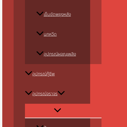
เข็มขัดพยุงหลัง
นกหวีด
อุปกรณ์ผจญเพลิง
อุปกรณ์กู้ชีพ
อุปกรณ์จราจร