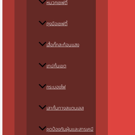
หมวกเซฟตี้
ถุงมือเซฟตี้
เสื้อกั๊กสะท้อนแสง
เทปกั้นเขต
กระบองไฟ
เสากั้นทางสแตนเลส
ชุดป้องกันฝุ่นและสารเคมี