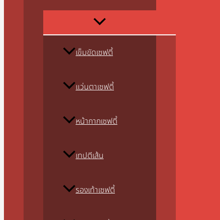
เข็มขัดเซฟตี้
แว่นตาเซฟตี้
หน้ากากเซฟตี้
เทปตีเส้น
รองเท้าเซฟตี้