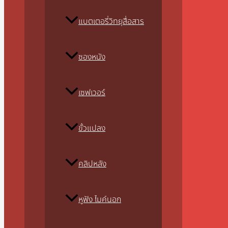
แบตเตอรี่วิทยุสื่อสาร
ซองหนัง
เซฟเวอร์
ขั้วแปลง
คลิปหลัง
หูฟัง ไมค์นอก