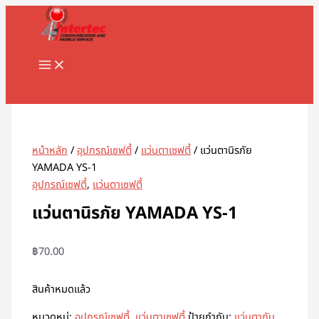
MAIN
Skip
MENU
to
content
Search
หน้าหลัก
/
อุปกรณ์เซฟตี้
/
แว่นตาเซฟตี้
/ แว่นตานิรภัย
YAMADA YS-1
อุปกรณ์เซฟตี้
,
แว่นตาเซฟตี้
แว่นตานิรภัย YAMADA YS-1
฿
70.00
สินค้าหมดแล้ว
หมวดหมู่:
อุปกรณ์เซฟตี้
,
แว่นตาเซฟตี้
ป้ายกำกับ:
แว่นตากัน