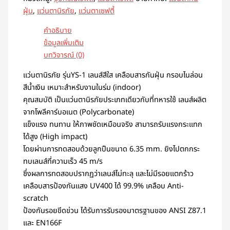
ฝุ่น
,
แว่นตานิรภัย
,
แว่นตาเซฟตี้
คำอธิบาย
ข้อมูลเพิ่มเติม
บทวิจารณ์ (0)
แว่นตานิรภัย รุ่นYS-1 เลนส์สีใส เคลือบสารกันฝุ่น กรอบไนล่อน
สีน้ำเงิน เหมาะสำหรับงานในร่ม (indoor)
คุณสมบัติ เป็นแว่นตานิรภัยประเภทเดียวกับที่ทหารใช้ เลนส์ผลิต
จากโพลีคาร์บอเนต (Polycarbonate)
แข็งแรง ทนทาน ให้ภาพชัดเหมือนจริง สามารถรับแรงกระแทก
ได้สูง (High impact)
โดยผ่านการทดสอบด้วยลูกปืนขนาด 6.35 mm. ยิงไปตกกระ
ทบเลนส์ที่ความเร็ว 45 m/s
ซึ่งผลการทดสอบปรากฏว่าเลนส์ไม่ทะลุ และไม่มีรอยแตกร้าว
เคลือบสารป้องกันแสง UV400 ได้ 99.9% เคลือบ Anti-
scratch
ป้องกันรอยขีดข่วน ได้รับการรับรองมาตรฐานของ ANSI Z87.1
และ EN166F