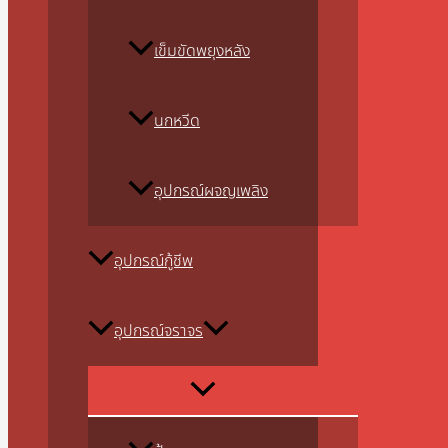
เข็มขัดพยุงหลัง
นกหวีด
อุปกรณ์ผจญเพลิง
อุปกรณ์กู้ชีพ
อุปกรณ์จราจร