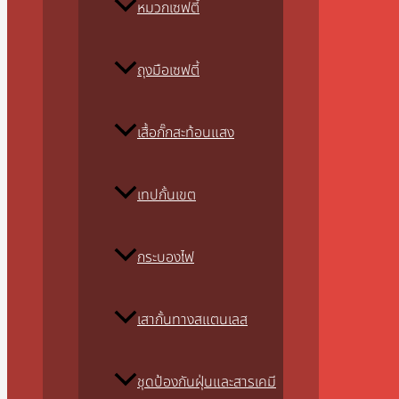
หมวกเซฟตี้
ถุงมือเซฟตี้
เสื้อกั๊กสะท้อนแสง
เทปกั้นเขต
กระบองไฟ
เสากั้นทางสแตนเลส
ชุดป้องกันฝุ่นและสารเคมี