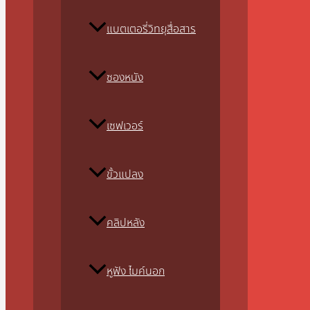
แบตเตอรี่วิทยุสื่อสาร
ซองหนัง
เซฟเวอร์
ขั้วแปลง
คลิปหลัง
หูฟัง ไมค์นอก