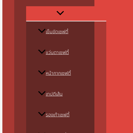
เข็มขัดเซฟตี้
แว่นตาเซฟตี้
หน้ากากเซฟตี้
เทปตีเส้น
รองเท้าเซฟตี้