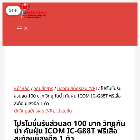
MAIN
Skip
Original
Current
MENU
to
price
price
Sale!
content
was:
is:
฿5,900.00.
฿5,800.00.
Search
หน้าหลัก
/
วิทยุสื่อสาร
/
นักวิทยุสมัครเล่น (VR)
/ โปรโมชั่นรับ
ส่วนลด 100 บาท วิทยุกันน้ำ กันฝุ่น ICOM IC-G88T ฟรีเสื้อ
สะท้อนแสงอีก 1 ตัว
นักวิทยุสมัครเล่น (VR)
,
โปรโมชั่น
โปรโมชั่นรับส่วนลด 100 บาท วิทยุกัน
น้ำ กันฝุ่น ICOM IC-G88T ฟรีเสื้อ
สะท้อนแสงอีก 1 ตัว