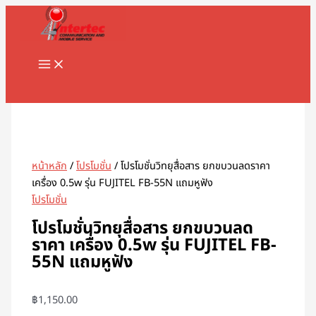
MAIN
Skip
จำนวน
MENU
to
โปร
content
โม
ชั่
นวิท
Search
ยุ
สื่อสาร
ยก
ขบวน
ลด
หน้าหลัก
/
โปรโมชั่น
/ โปรโมชั่นวิทยุสื่อสาร ยกขบวนลดราคา
ราคา
เครื่อง 0.5w รุ่น FUJITEL FB-55N แถมหูฟัง
เครื่อง
โปรโมชั่น
0.5w
โปรโมชั่นวิทยุสื่อสาร ยกขบวนลด
รุ่น
ราคา เครื่อง 0.5w รุ่น FUJITEL FB-
FUJITEL
55N แถมหูฟัง
FB-
55N
แถม
฿
1,150.00
หู